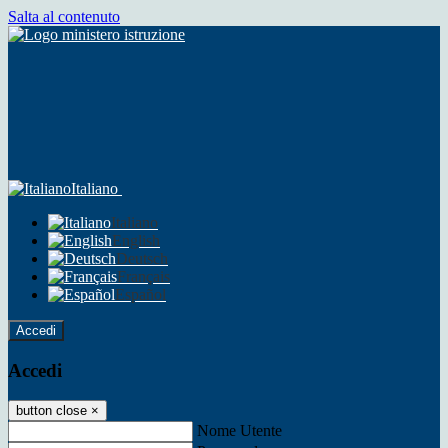
Salta al contenuto
Italiano
Italiano
English
Deutsch
Français
Español
Accedi
Accedi
button close
×
Nome Utente