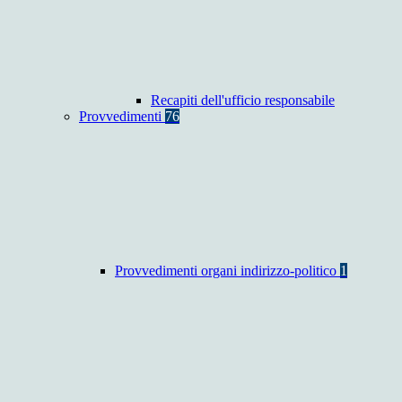
Recapiti dell'ufficio responsabile
Provvedimenti
76
Provvedimenti organi indirizzo-politico
1