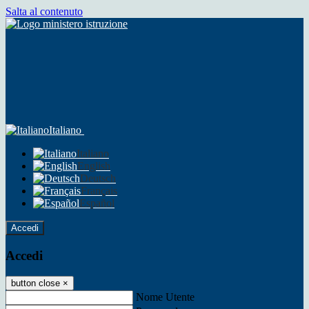
Salta al contenuto
Italiano
Italiano
English
Deutsch
Français
Español
Accedi
Accedi
button close
×
Nome Utente