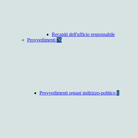
Recapiti dell'ufficio responsabile
Provvedimenti
76
Provvedimenti organi indirizzo-politico
1