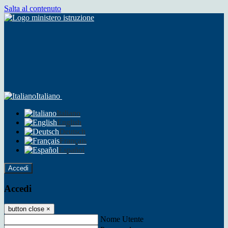
Salta al contenuto
Italiano
Italiano
English
Deutsch
Français
Español
Accedi
Accedi
button close
×
Nome Utente