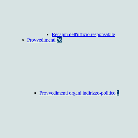
Recapiti dell'ufficio responsabile
Provvedimenti
76
Provvedimenti organi indirizzo-politico
1