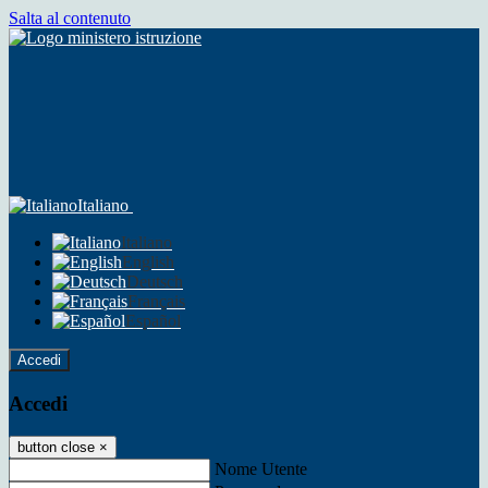
Salta al contenuto
Italiano
Italiano
English
Deutsch
Français
Español
Accedi
Accedi
button close
×
Nome Utente