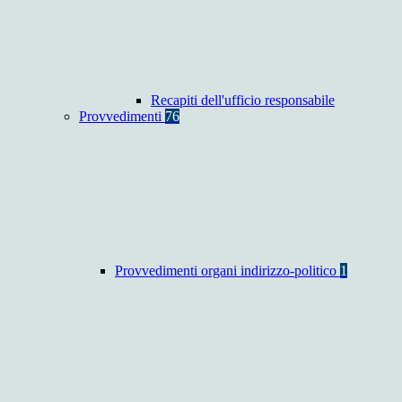
Recapiti dell'ufficio responsabile
Provvedimenti
76
Provvedimenti organi indirizzo-politico
1