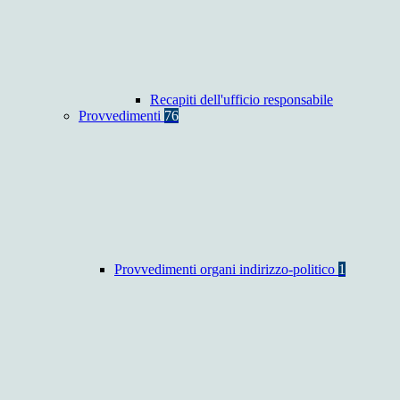
Recapiti dell'ufficio responsabile
Provvedimenti
76
Provvedimenti organi indirizzo-politico
1