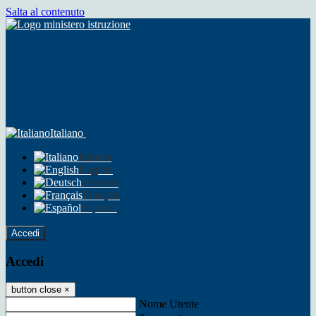
Salta al contenuto
Italiano
Italiano
English
Deutsch
Français
Español
Accedi
Accedi
button close
×
Nome Utente