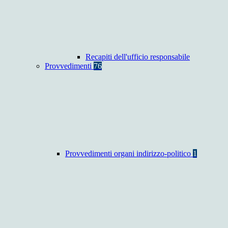
Recapiti dell'ufficio responsabile
Provvedimenti
76
Provvedimenti organi indirizzo-politico
1