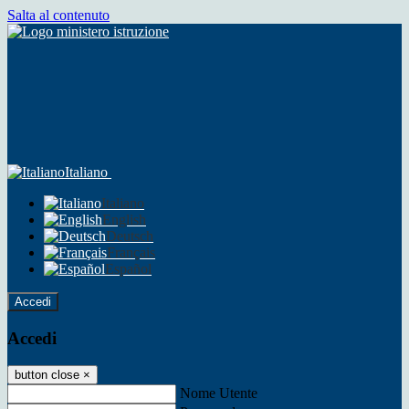
Salta al contenuto
Italiano
Italiano
English
Deutsch
Français
Español
Accedi
Accedi
button close
×
Nome Utente