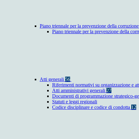
Piano triennale per la prevenzione della corruzione
Piano triennale per la prevenzione della co
Atti generali
56
Riferimenti normativi su organizzazione e at
Atti amministrativi generali
27
Documenti di programmazione strategico-ge
Statuti e leggi regionali
Codice disciplinare e codice di condotta
12