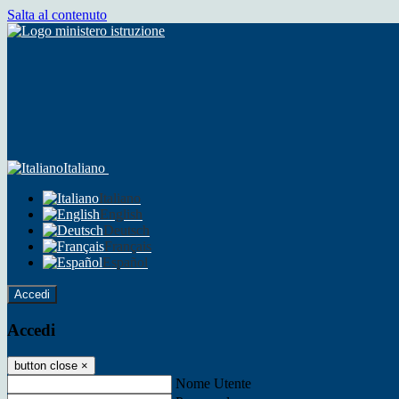
Salta al contenuto
Italiano
Italiano
English
Deutsch
Français
Español
Accedi
Accedi
button close
×
Nome Utente