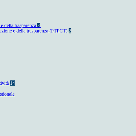
 e della trasparenza
3
rruzione e della trasparenza (PTPCT)
2
tività
14
stionale