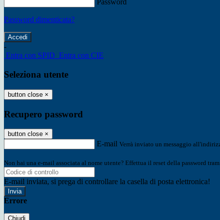
Password
Password dimenticata?
-
Entra con SPID
Entra con CIE
Seleziona utente
button close
×
Recupero password
button close
×
E-mail
Verrà inviato un messaggio all'indirizz
Non hai una e-mail associata al nome utente? Effettua il reset della password tram
E-mail inviata, si prega di controllare la casella di posta elettronica!
Errore
Chiudi