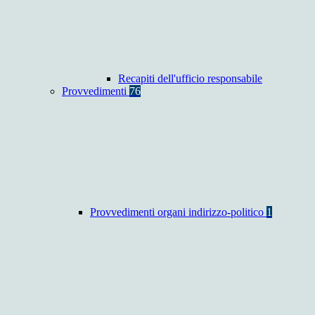
Recapiti dell'ufficio responsabile
Provvedimenti
76
Provvedimenti organi indirizzo-politico
1