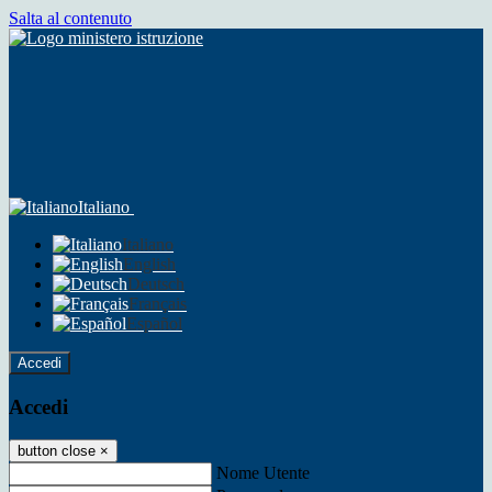
Salta al contenuto
Italiano
Italiano
English
Deutsch
Français
Español
Accedi
Accedi
button close
×
Nome Utente