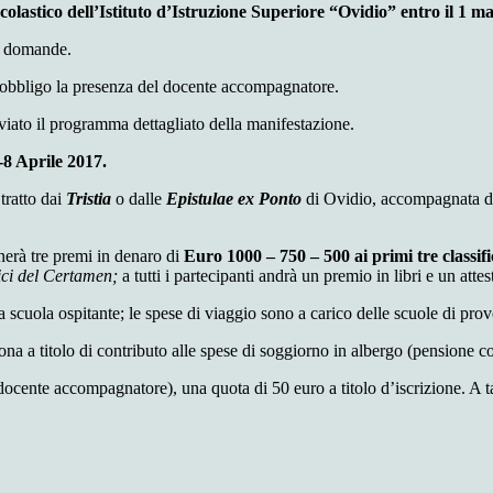
lastico dell’Istituto d’Istruzione Superiore “Ovidio” entro il 1 m
le domande.
d’obbligo la presenza del docente accompagnatore.
viato il programma dettagliato della manifestazione.
8 Aprile 2017.
tratto dai
Tristia
o dalle
Epistulae ex Ponto
di Ovidio, accompagnata da 
nerà tre premi in denaro di
Euro 1000 – 750 – 500 ai primi tre classifi
ci del Certamen;
a
tutti i partecipanti andrà un premio in libri e un atte
 scuola ospitante; le spese di viaggio sono a carico delle scuole di pro
na a titolo di contributo alle spese di soggiorno in albergo (pensione c
 docente accompagnatore), una quota di 50 euro a titolo d’iscrizione. A ta