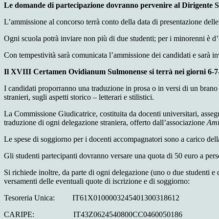
Le domande di partecipazione dovranno pervenire al Dirigente Sco
L’ammissione al concorso terrà conto della data di presentazione del
Ogni scuola potrà inviare non più di due studenti; per i minorenni è 
Con tempestività sarà comunicata l’ammissione dei candidati e sarà in
Il XVIII Certamen Ovidianum Sulmonense si terrà nei giorni 6-7-
I candidati proporranno una traduzione in prosa o in versi di un brano 
stranieri, sugli aspetti storico – letterari e stilistici.
La Commissione Giudicatrice, costituita da docenti universitari, asseg
traduzione di ogni delegazione straniera, offerto dall’associazione
Ami
Le spese di soggiorno per i docenti accompagnatori sono a carico della
Gli studenti partecipanti dovranno versare una quota di 50 euro a perso
Si richiede inoltre, da parte di ogni delegazione (uno o due studenti e
versamenti delle eventuali quote di iscrizione e di soggiorno:
Tesoreria Unica: IT61X0100003245401300318612
CARIPE: IT43Z0624540800CC0460050186