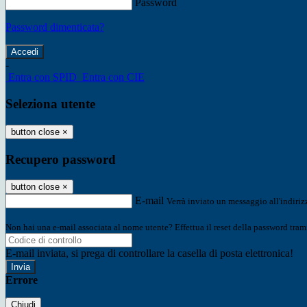
Password
Password dimenticata?
-
Entra con SPID
Entra con CIE
Seleziona utente
button close
×
Recupero password
button close
×
E-mail
Verrà inviato un messaggio all'indirizz
Non hai una e-mail associata al nome utente? Effettua il reset della password tram
E-mail inviata, si prega di controllare la casella di posta elettronica!
Errore
Chiudi