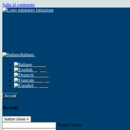
Salta al contenuto
Italiano
Italiano
English
Deutsch
Français
Español
Accedi
Accedi
button close
×
Nome Utente