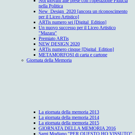
Noi giovani alle prese con l'operazione Fiducia
nella Politica
New_Design_2020 [ancora un riconoscimento
per il Liceo Artistico]
ARTis numero sei [Digital_Edition]
Un nuovo successo per il Liceo Artistico
"Mazara"
Premiato ARTis
NEW DESIGN 2020
ARTis numero cinque [Digital_Edition]
METAMORFOSI di carta e cartone
Giornata della Memoria
La giornata della memoria 2013
La giornata della memoria 2014
La giornata della memoria 2015
GIORNATA DELLA MEMORIA 2016
Sami Modiano "PER QUESTO HO VISSUTO"