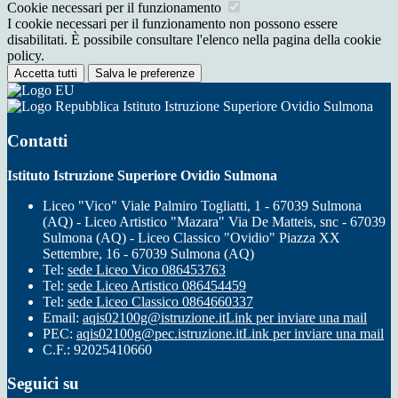
Cookie necessari per il funzionamento
I cookie necessari per il funzionamento non possono essere
disabilitati. È possibile consultare l'elenco nella pagina della cookie
policy.
Accetta tutti
Salva le preferenze
Istituto Istruzione Superiore Ovidio Sulmona
Contatti
Istituto Istruzione Superiore Ovidio Sulmona
Liceo "Vico" Viale Palmiro Togliatti, 1 - 67039 Sulmona
(AQ) - Liceo Artistico "Mazara" Via De Matteis, snc - 67039
Sulmona (AQ) - Liceo Classico "Ovidio" Piazza XX
Settembre, 16 - 67039 Sulmona (AQ)
Tel:
sede Liceo Vico 086453763
Tel:
sede Liceo Artistico 086454459
Tel:
sede Liceo Classico 0864660337
Email:
aqis02100g@istruzione.it
Link per inviare una mail
PEC:
aqis02100g@pec.istruzione.it
Link per inviare una mail
C.F.: 92025410660
Seguici su