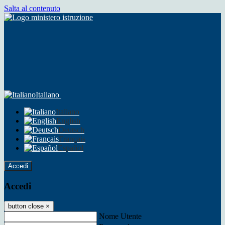
Salta al contenuto
Italiano
Italiano
English
Deutsch
Français
Español
Accedi
Accedi
button close
×
Nome Utente