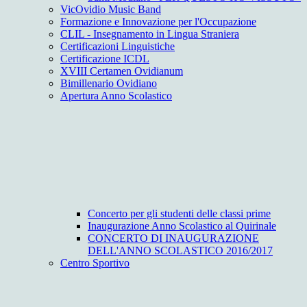
VicOvidio Music Band
Formazione e Innovazione per l'Occupazione
CLIL - Insegnamento in Lingua Straniera
Certificazioni Linguistiche
Certificazione ICDL
XVIII Certamen Ovidianum
Bimillenario Ovidiano
Apertura Anno Scolastico
Concerto per gli studenti delle classi prime
Inaugurazione Anno Scolastico al Quirinale
CONCERTO DI INAUGURAZIONE
DELL'ANNO SCOLASTICO 2016/2017
Centro Sportivo