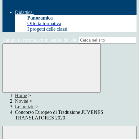
Didattica
Panoramica
Offerta formativa
I progetti delle classi
Campo di ricerca per le pagine del sito
Home
>
Novità
>
Le notizie
>
Concorso Europeo di Traduzione JUVENES
TRANSLATORES 2020