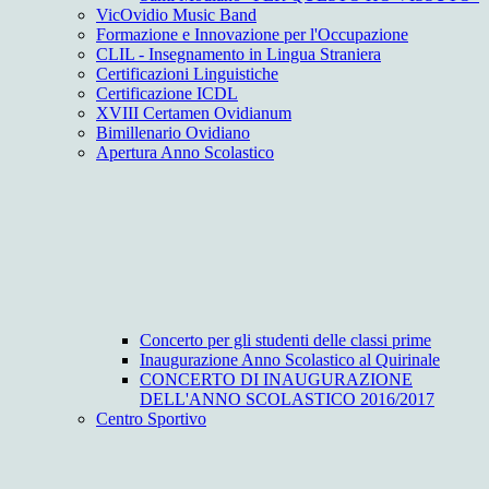
VicOvidio Music Band
Formazione e Innovazione per l'Occupazione
CLIL - Insegnamento in Lingua Straniera
Certificazioni Linguistiche
Certificazione ICDL
XVIII Certamen Ovidianum
Bimillenario Ovidiano
Apertura Anno Scolastico
Concerto per gli studenti delle classi prime
Inaugurazione Anno Scolastico al Quirinale
CONCERTO DI INAUGURAZIONE
DELL'ANNO SCOLASTICO 2016/2017
Centro Sportivo