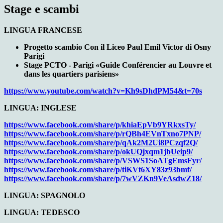
Stage e scambi
LINGUA FRANCESE
Progetto scambio Con il Liceo Paul Emil Victor di Osny
Parigi
Stage PCTO - Parigi «Guide Conférencier au Louvre et
dans les quartiers parisiens»
https://www.youtube.com/watch?v=Kh9sDhdPM54&t=70s
LINGUA: INGLESE
https://www.facebook.com/
share/p/khiaEpVb9YRkxsTy/
https://www.facebook.com/
share/p/rQBh4EVnTxno7PNP/
https://www.facebook.com/
share/p/qAk2M2Ui8PCzqf2Q/
https://www.facebook.com/
share/p/okUQjxqm1jbUeip9/
https://www.facebook.com/
share/p/VSWS1SoATgEmsFyr/
https://www.facebook.com/
share/p/tiKVt6XY83z93bmf/
https://www.facebook.com/
share/p/7wVZKn9VeAsdwZ18/
LINGUA: SPAGNOLO
LINGUA: TEDESCO