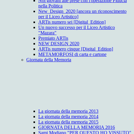
Noi giovani alle prese con l'operazione Fiducia
nella Politica
New_Design_2020 [ancora un riconoscimento
per il Liceo Artistico]
ARTis numero sei [Digital_Edition]
Un nuovo successo per il Liceo Artistico
"Mazara"
Premiato ARTis
NEW DESIGN 2020
ARTis numero cinque [Digital_Edition]
METAMORFOSI di carta e cartone
Giornata della Memoria
La giornata della memoria 2013
La giornata della memoria 2014
La giornata della memoria 2015
GIORNATA DELLA MEMORIA 2016
Sami Modiano "PER QUESTO HO VISSUTO"