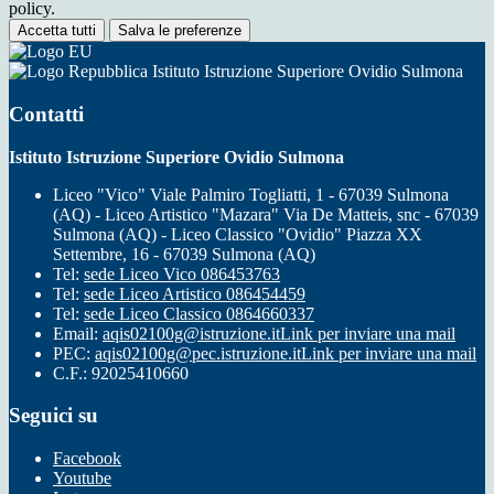
policy.
Accetta tutti
Salva le preferenze
Istituto Istruzione Superiore Ovidio Sulmona
Contatti
Istituto Istruzione Superiore Ovidio Sulmona
Liceo "Vico" Viale Palmiro Togliatti, 1 - 67039 Sulmona
(AQ) - Liceo Artistico "Mazara" Via De Matteis, snc - 67039
Sulmona (AQ) - Liceo Classico "Ovidio" Piazza XX
Settembre, 16 - 67039 Sulmona (AQ)
Tel:
sede Liceo Vico 086453763
Tel:
sede Liceo Artistico 086454459
Tel:
sede Liceo Classico 0864660337
Email:
aqis02100g@istruzione.it
Link per inviare una mail
PEC:
aqis02100g@pec.istruzione.it
Link per inviare una mail
C.F.: 92025410660
Seguici su
Facebook
Youtube