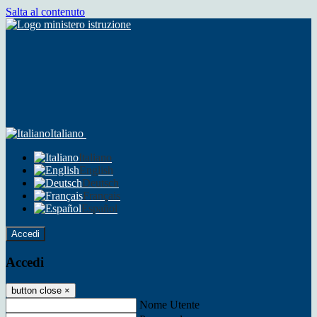
Salta al contenuto
Italiano
Italiano
English
Deutsch
Français
Español
Accedi
Accedi
button close
×
Nome Utente