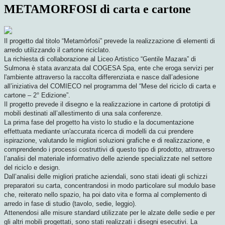
METAMORFOSI di carta e cartone
Il progetto dal titolo “Metamòrfoṡi” prevede la realizzazione di elementi di
arredo utilizzando il cartone riciclato.
La richiesta di collaborazione al Liceo Artistico “Gentile Mazara” di
Sulmona è stata avanzata dal COGESA Spa, ente che eroga servizi per
l'ambiente attraverso la raccolta differenziata e nasce dall’adesione
all’iniziativa del COMIECO nel programma del “Mese del riciclo di carta e
cartone – 2° Edizione”.
Il progetto prevede il disegno e la realizzazione in cartone di prototipi di
mobili destinati all’allestimento di una sala conferenze.
La prima fase del progetto ha visto lo studio e la documentazione
effettuata mediante un'accurata ricerca di modelli da cui prendere
ispirazione, valutando le migliori soluzioni grafiche e di realizzazione, e
comprendendo i processi costruttivi di questo tipo di prodotto, attraverso
l’analisi del materiale informativo delle aziende specializzate nel settore
del riciclo e design.
Dall’analisi delle migliori pratiche aziendali, sono stati ideati gli schizzi
preparatori su carta, concentrandosi in modo particolare sul modulo base
che, reiterato nello spazio, ha poi dato vita e forma al complemento di
arredo in fase di studio (tavolo, sedie, leggio).
Attenendosi alle misure standard utilizzate per le alzate delle sedie e per
gli altri mobili progettati, sono stati realizzati i disegni esecutivi. La