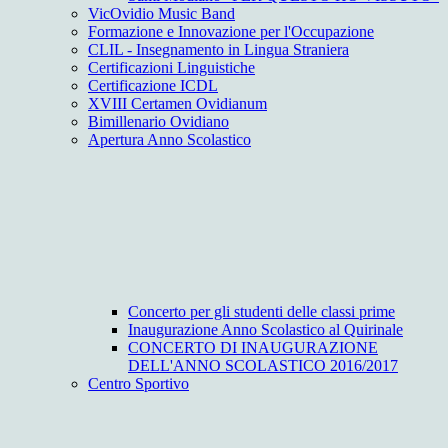
VicOvidio Music Band
Formazione e Innovazione per l'Occupazione
CLIL - Insegnamento in Lingua Straniera
Certificazioni Linguistiche
Certificazione ICDL
XVIII Certamen Ovidianum
Bimillenario Ovidiano
Apertura Anno Scolastico
Concerto per gli studenti delle classi prime
Inaugurazione Anno Scolastico al Quirinale
CONCERTO DI INAUGURAZIONE
DELL'ANNO SCOLASTICO 2016/2017
Centro Sportivo