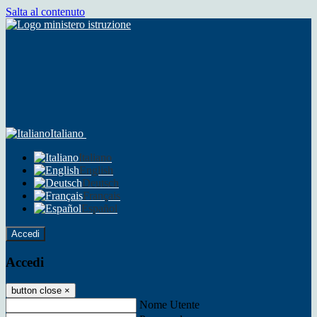
Salta al contenuto
Italiano
Italiano
English
Deutsch
Français
Español
Accedi
Accedi
button close
×
Nome Utente