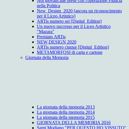
Noi giovani alle prese con l'operazione Fiducia
nella Politica
New_Design_2020 [ancora un riconoscimento
per il Liceo Artistico]
ARTis numero sei [Digital_Edition]
Un nuovo successo per il Liceo Artistico
"Mazara"
Premiato ARTis
NEW DESIGN 2020
ARTis numero cinque [Digital_Edition]
METAMORFOSI di carta e cartone
Giornata della Memoria
La giornata della memoria 2013
La giornata della memoria 2014
La giornata della memoria 2015
GIORNATA DELLA MEMORIA 2016
Sami Modiano "PER QUESTO HO VISSUTO"