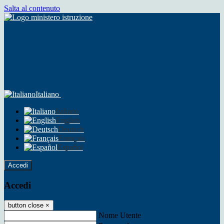
Salta al contenuto
Italiano
Italiano
English
Deutsch
Français
Español
Accedi
Accedi
button close
×
Nome Utente