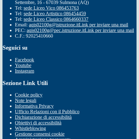
Settembre, 16 - 67039 Sulmona (AQ)
Tel:
sede Liceo Vico 086453763
Tel:
sede Liceo Artistico 086454459
Tel:
sede Liceo Classico 0864660337
Email:
aqis02100g@istruzione.it
Link per inviare una mail
PEC:
aqis02100g@pec.istruzione.it
Link per inviare una mail
C.F.: 92025410660
Seguici su
Facebook
Youtube
Instagram
Sezione Link Utili
Cookie policy
Note legali
Informativa Privacy
Ufficio Relazioni con il Pubblico
Dichiarazione di accessibilità
Obiettivi di accessibilità
Whistleblowing
Gestione consensi cookie