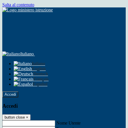
Salta al contenuto
Italiano
Italiano
English
Deutsch
Français
Español
Accedi
Accedi
button close
×
Nome Utente