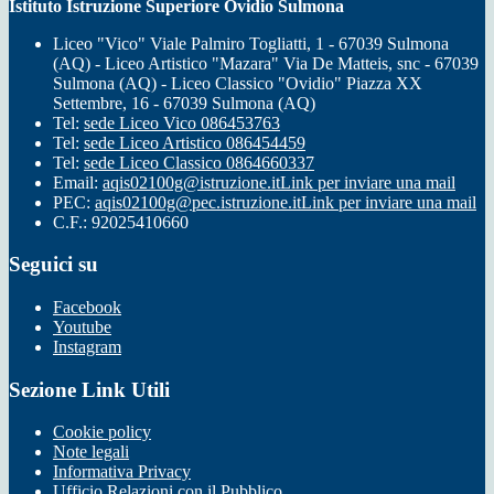
Istituto Istruzione Superiore Ovidio Sulmona
Liceo "Vico" Viale Palmiro Togliatti, 1 - 67039 Sulmona
(AQ) - Liceo Artistico "Mazara" Via De Matteis, snc - 67039
Sulmona (AQ) - Liceo Classico "Ovidio" Piazza XX
Settembre, 16 - 67039 Sulmona (AQ)
Tel:
sede Liceo Vico 086453763
Tel:
sede Liceo Artistico 086454459
Tel:
sede Liceo Classico 0864660337
Email:
aqis02100g@istruzione.it
Link per inviare una mail
PEC:
aqis02100g@pec.istruzione.it
Link per inviare una mail
C.F.: 92025410660
Seguici su
Facebook
Youtube
Instagram
Sezione Link Utili
Cookie policy
Note legali
Informativa Privacy
Ufficio Relazioni con il Pubblico