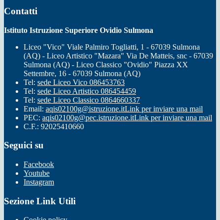
Contatti
Istituto Istruzione Superiore Ovidio Sulmona
Liceo "Vico" Viale Palmiro Togliatti, 1 - 67039 Sulmona
(AQ) - Liceo Artistico "Mazara" Via De Matteis, snc - 67039
Sulmona (AQ) - Liceo Classico "Ovidio" Piazza XX
Settembre, 16 - 67039 Sulmona (AQ)
Tel:
sede Liceo Vico 086453763
Tel:
sede Liceo Artistico 086454459
Tel:
sede Liceo Classico 0864660337
Email:
aqis02100g@istruzione.it
Link per inviare una mail
PEC:
aqis02100g@pec.istruzione.it
Link per inviare una mail
C.F.: 92025410660
Seguici su
Facebook
Youtube
Instagram
Sezione Link Utili
Cookie policy