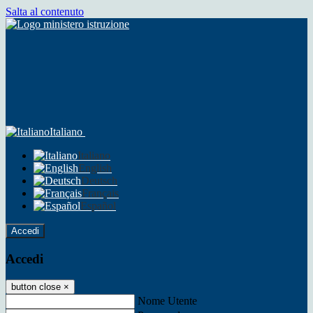
Salta al contenuto
Italiano
Italiano
English
Deutsch
Français
Español
Accedi
Accedi
button close
×
Nome Utente