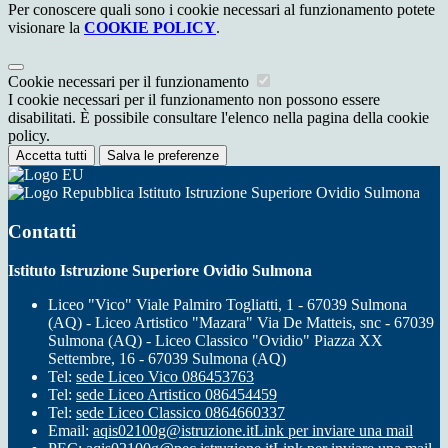
Per conoscere quali sono i cookie necessari al funzionamento potete
visionare la
COOKIE POLICY
.
Cookie necessari per il funzionamento
I cookie necessari per il funzionamento non possono essere
disabilitati. È possibile consultare l'elenco nella pagina della cookie
policy.
Accetta tutti
Salva le preferenze
Istituto Istruzione Superiore Ovidio Sulmona
Contatti
Istituto Istruzione Superiore Ovidio Sulmona
Liceo "Vico" Viale Palmiro Togliatti, 1 - 67039 Sulmona
(AQ) - Liceo Artistico "Mazara" Via De Matteis, snc - 67039
Sulmona (AQ) - Liceo Classico "Ovidio" Piazza XX
Settembre, 16 - 67039 Sulmona (AQ)
Tel:
sede Liceo Vico 086453763
Tel:
sede Liceo Artistico 086454459
Tel:
sede Liceo Classico 0864660337
Email:
aqis02100g@istruzione.it
Link per inviare una mail