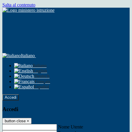
Salta al contenuto
Italiano
Italiano
English
Deutsch
Français
Español
Accedi
Accedi
button close
×
Nome Utente