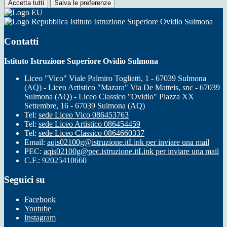
Accetta tutti
Salva le preferenze
Istituto Istruzione Superiore Ovidio Sulmona
Contatti
Istituto Istruzione Superiore Ovidio Sulmona
Liceo "Vico" Viale Palmiro Togliatti, 1 - 67039 Sulmona
(AQ) - Liceo Artistico "Mazara" Via De Matteis, snc - 67039
Sulmona (AQ) - Liceo Classico "Ovidio" Piazza XX
Settembre, 16 - 67039 Sulmona (AQ)
Tel:
sede Liceo Vico 086453763
Tel:
sede Liceo Artistico 086454459
Tel:
sede Liceo Classico 0864660337
Email:
aqis02100g@istruzione.it
Link per inviare una mail
PEC:
aqis02100g@pec.istruzione.it
Link per inviare una mail
C.F.: 92025410660
Seguici su
Facebook
Youtube
Instagram