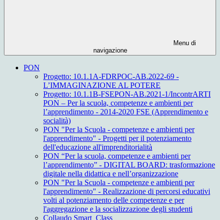
Menu di
navigazione
PON
Progetto: 10.1.1A-FDRPOC-AB.2022-69 -
L’IMMAGINAZIONE AL POTERE
Progetto: 10.1.1B-FSEPON-AB.2021-1/IncontrARTI
PON – Per la scuola, competenze e ambienti per
l’apprendimento - 2014-2020 FSE (Apprendimento e
socialità)
PON "Per la Scuola - competenze e ambienti per
l'apprendimento" - Progetti per il potenziamento
dell'educazione all'imprenditorialità
PON “Per la scuola, competenze e ambienti per
l’apprendimento” - DIGITAL BOARD: trasformazione
digitale nella didattica e nell’organizzazione
PON "Per la Scuola - competenze e ambienti per
l'apprendimento" - Realizzazione di percorsi educativi
volti al potenziamento delle competenze e per
l'aggregazione e la socializzazione degli studenti
Collaudo Smart_Class