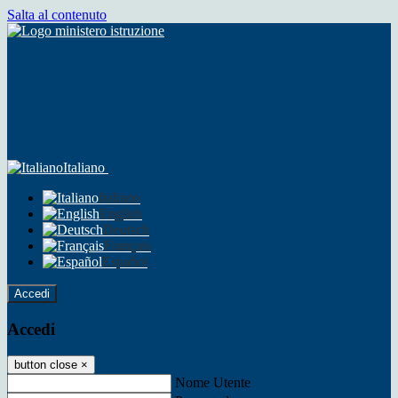
Salta al contenuto
Italiano
Italiano
English
Deutsch
Français
Español
Accedi
Accedi
button close
×
Nome Utente