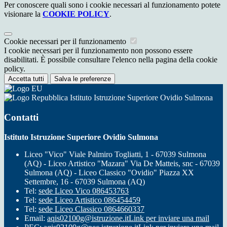
Per conoscere quali sono i cookie necessari al funzionamento potete
visionare la
COOKIE POLICY
.
Cookie necessari per il funzionamento
I cookie necessari per il funzionamento non possono essere
disabilitati. È possibile consultare l'elenco nella pagina della cookie
policy.
Accetta tutti
Salva le preferenze
Istituto Istruzione Superiore Ovidio Sulmona
Contatti
Istituto Istruzione Superiore Ovidio Sulmona
Liceo "Vico" Viale Palmiro Togliatti, 1 - 67039 Sulmona
(AQ) - Liceo Artistico "Mazara" Via De Matteis, snc - 67039
Sulmona (AQ) - Liceo Classico "Ovidio" Piazza XX
Settembre, 16 - 67039 Sulmona (AQ)
Tel:
sede Liceo Vico 086453763
Tel:
sede Liceo Artistico 086454459
Tel:
sede Liceo Classico 0864660337
Email:
aqis02100g@istruzione.it
Link per inviare una mail