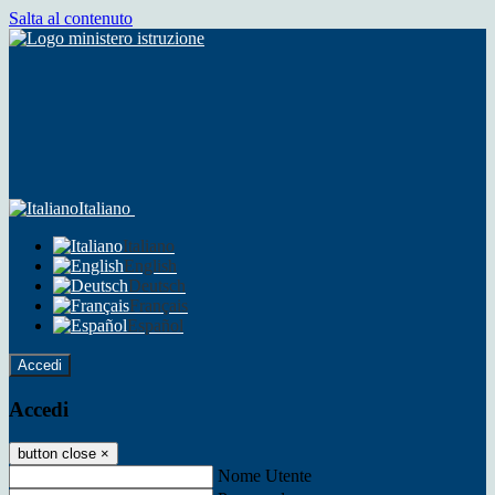
Salta al contenuto
Italiano
Italiano
English
Deutsch
Français
Español
Accedi
Accedi
button close
×
Nome Utente