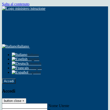
Salta al contenuto
Italiano
Italiano
English
Deutsch
Français
Español
Accedi
Accedi
button close
×
Nome Utente