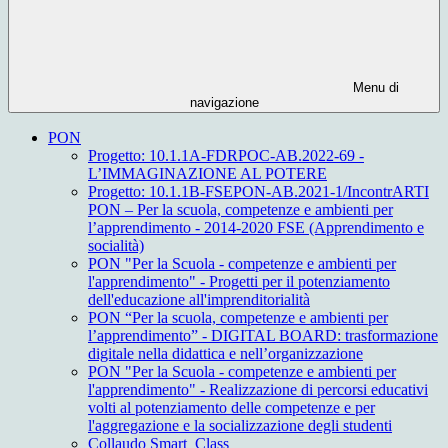
Menu di
navigazione
PON
Progetto: 10.1.1A-FDRPOC-AB.2022-69 -
L’IMMAGINAZIONE AL POTERE
Progetto: 10.1.1B-FSEPON-AB.2021-1/IncontrARTI
PON – Per la scuola, competenze e ambienti per
l’apprendimento - 2014-2020 FSE (Apprendimento e
socialità)
PON "Per la Scuola - competenze e ambienti per
l'apprendimento" - Progetti per il potenziamento
dell'educazione all'imprenditorialità
PON “Per la scuola, competenze e ambienti per
l’apprendimento” - DIGITAL BOARD: trasformazione
digitale nella didattica e nell’organizzazione
PON "Per la Scuola - competenze e ambienti per
l'apprendimento" - Realizzazione di percorsi educativi
volti al potenziamento delle competenze e per
l'aggregazione e la socializzazione degli studenti
Collaudo Smart_Class