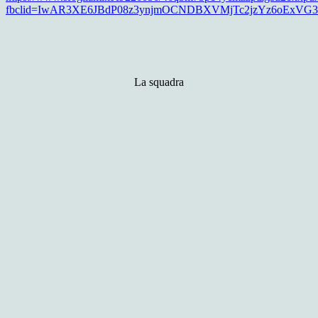
fbclid=IwAR3XE6JBdP08z3ynjmOCNDBXVMjTc2jzYz6oExVG
La squadra