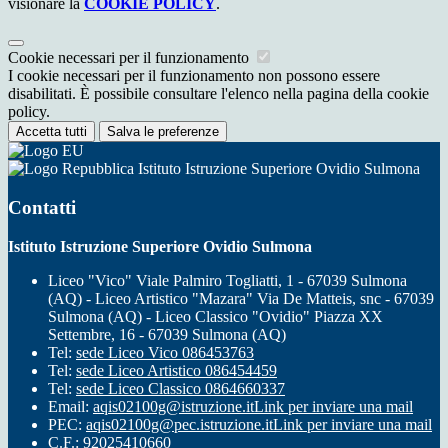
visionare la
COOKIE POLICY
.
Cookie necessari per il funzionamento
I cookie necessari per il funzionamento non possono essere
disabilitati. È possibile consultare l'elenco nella pagina della cookie
policy.
Accetta tutti
Salva le preferenze
Istituto Istruzione Superiore Ovidio Sulmona
Contatti
Istituto Istruzione Superiore Ovidio Sulmona
Liceo "Vico" Viale Palmiro Togliatti, 1 - 67039 Sulmona
(AQ) - Liceo Artistico "Mazara" Via De Matteis, snc - 67039
Sulmona (AQ) - Liceo Classico "Ovidio" Piazza XX
Settembre, 16 - 67039 Sulmona (AQ)
Tel:
sede Liceo Vico 086453763
Tel:
sede Liceo Artistico 086454459
Tel:
sede Liceo Classico 0864660337
Email:
aqis02100g@istruzione.it
Link per inviare una mail
PEC:
aqis02100g@pec.istruzione.it
Link per inviare una mail
C.F.: 92025410660