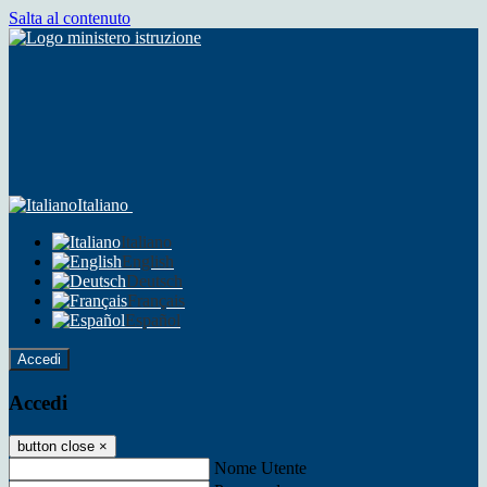
Salta al contenuto
Italiano
Italiano
English
Deutsch
Français
Español
Accedi
Accedi
button close
×
Nome Utente