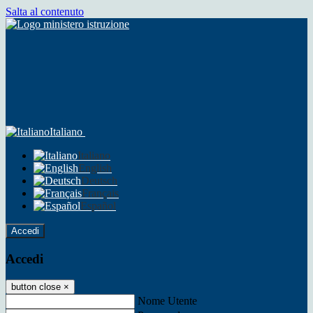
Salta al contenuto
Italiano
Italiano
English
Deutsch
Français
Español
Accedi
Accedi
button close
×
Nome Utente