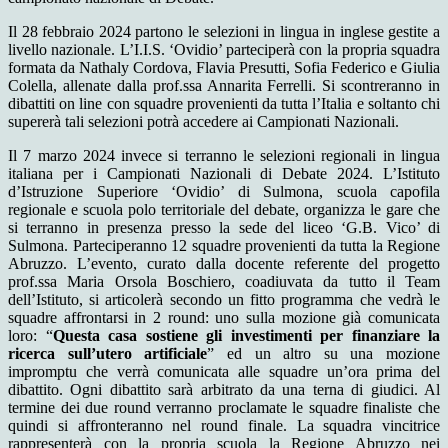
Il 28 febbraio 2024 partono le selezioni in lingua in inglese gestite a
livello nazionale. L’I.I.S. ‘Ovidio’ parteciperà con la propria squadra
formata da Nathaly Cordova, Flavia Presutti, Sofia Federico e Giulia
Colella, allenate dalla prof.ssa Annarita Ferrelli. Si scontreranno in
dibattiti on line con squadre provenienti da tutta l’Italia e soltanto chi
supererà tali selezioni potrà accedere ai Campionati Nazionali.
Il 7 marzo 2024 invece si terranno le selezioni regionali in lingua
italiana per i Campionati Nazionali di Debate 2024. L’Istituto
d’Istruzione Superiore ‘Ovidio’ di Sulmona, scuola capofila
regionale e scuola polo territoriale del debate, organizza le gare che
si terranno in presenza presso la sede del liceo ‘G.B. Vico’ di
Sulmona. Parteciperanno 12 squadre provenienti da tutta la Regione
Abruzzo. L’evento, curato dalla docente referente del progetto
prof.ssa Maria Orsola Boschiero, coadiuvata da tutto il Team
dell’Istituto, si articolerà secondo un fitto programma che vedrà le
squadre affrontarsi in 2 round: uno sulla mozione già comunicata
loro: “
Questa casa sostiene gli investimenti per finanziare la
ricerca sull’utero artificiale
” ed un altro su una mozione
impromptu che verrà comunicata alle squadre un’ora prima del
dibattito. Ogni dibattito sarà arbitrato da una terna di giudici. Al
termine dei due round verranno proclamate le squadre finaliste che
quindi si affronteranno nel round finale. La squadra vincitrice
rappresenterà con la propria scuola la Regione Abruzzo nei