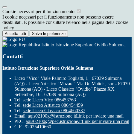
Cookie necessari per il funzionamento
I cookie necessari per il funzionamento non possono essere
disabilitati. È possibile consultare l'elenco nella pagina della cookie
policy.
Accetta tutti
Salva le preferenze
Istituto Istruzione Superiore Ovidio Sulmona
Contatti
Istituto Istruzione Superiore Ovidio Sulmona
Liceo "Vico" Viale Palmiro Togliatti, 1 - 67039 Sulmona
(AQ) - Liceo Artistico "Mazara" Via De Matteis, snc - 67039
Sulmona (AQ) - Liceo Classico "Ovidio" Piazza XX
Settembre, 16 - 67039 Sulmona (AQ)
Tel:
sede Liceo Vico 086453763
Tel:
sede Liceo Artistico 086454459
Tel:
sede Liceo Classico 0864660337
Email:
aqis02100g@istruzione.it
Link per inviare una mail
PEC:
aqis02100g@pec.istruzione.it
Link per inviare una mail
C.F.: 92025410660