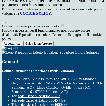
I cookie necessari sono quelli che consentono il funzionamento della
piattaforma e non è possibile disabilitarli.
Per conoscere quali sono i cookie necessari al funzionamento potete
visionare la
COOKIE POLICY
.
Cookie necessari per il funzionamento
I cookie necessari per il funzionamento non possono essere
disabilitati. È possibile consultare l'elenco nella pagina della cookie
policy.
Accetta tutti
Salva le preferenze
Istituto Istruzione Superiore Ovidio Sulmona
Contatti
Istituto Istruzione Superiore Ovidio Sulmona
Liceo "Vico" Viale Palmiro Togliatti, 1 - 67039 Sulmona
(AQ) - Liceo Artistico "Mazara" Via De Matteis, snc - 67039
Sulmona (AQ) - Liceo Classico "Ovidio" Piazza XX
Settembre, 16 - 67039 Sulmona (AQ)
Tel:
sede Liceo Vico 086453763
Tel:
sede Liceo Artistico 086454459
Tel:
sede Liceo Classico 0864660337