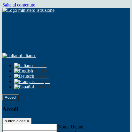
Salta al contenuto
Italiano
Italiano
English
Deutsch
Français
Español
Accedi
Accedi
button close
×
Nome Utente