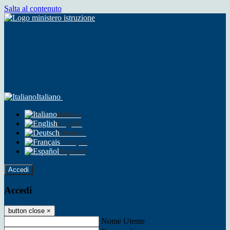
Salta al contenuto
Italiano
Italiano
English
Deutsch
Français
Español
Accedi
Accedi
button close
×
Nome Utente