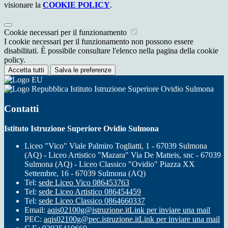
visionare la
COOKIE POLICY
.
Cookie necessari per il funzionamento
I cookie necessari per il funzionamento non possono essere
disabilitati. È possibile consultare l'elenco nella pagina della cookie
policy.
Accetta tutti
Salva le preferenze
Istituto Istruzione Superiore Ovidio Sulmona
Contatti
Istituto Istruzione Superiore Ovidio Sulmona
Liceo "Vico" Viale Palmiro Togliatti, 1 - 67039 Sulmona
(AQ) - Liceo Artistico "Mazara" Via De Matteis, snc - 67039
Sulmona (AQ) - Liceo Classico "Ovidio" Piazza XX
Settembre, 16 - 67039 Sulmona (AQ)
Tel:
sede Liceo Vico 086453763
Tel:
sede Liceo Artistico 086454459
Tel:
sede Liceo Classico 0864660337
Email:
aqis02100g@istruzione.it
Link per inviare una mail
PEC:
aqis02100g@pec.istruzione.it
Link per inviare una mail