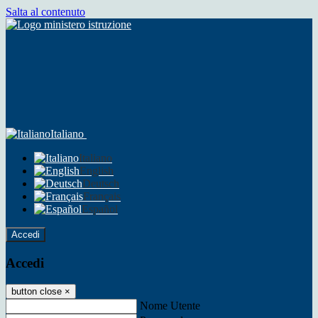
Salta al contenuto
Italiano
Italiano
English
Deutsch
Français
Español
Accedi
Accedi
button close
×
Nome Utente