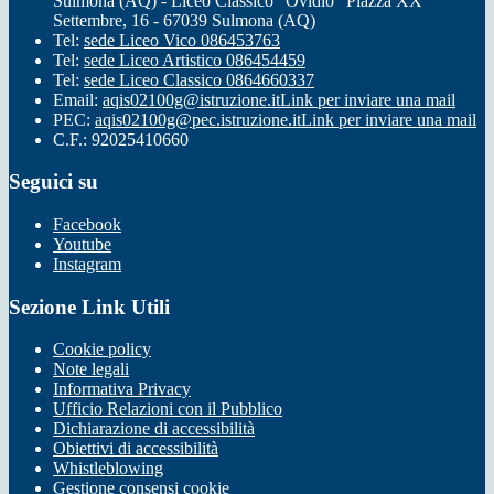
Sulmona (AQ) - Liceo Classico "Ovidio" Piazza XX
Settembre, 16 - 67039 Sulmona (AQ)
Tel:
sede Liceo Vico 086453763
Tel:
sede Liceo Artistico 086454459
Tel:
sede Liceo Classico 0864660337
Email:
aqis02100g@istruzione.it
Link per inviare una mail
PEC:
aqis02100g@pec.istruzione.it
Link per inviare una mail
C.F.: 92025410660
Seguici su
Facebook
Youtube
Instagram
Sezione Link Utili
Cookie policy
Note legali
Informativa Privacy
Ufficio Relazioni con il Pubblico
Dichiarazione di accessibilità
Obiettivi di accessibilità
Whistleblowing
Gestione consensi cookie