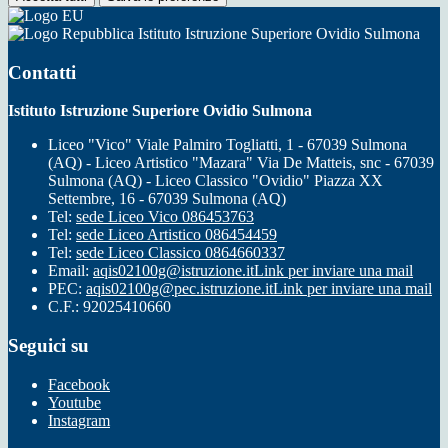
Istituto Istruzione Superiore Ovidio Sulmona
Contatti
Istituto Istruzione Superiore Ovidio Sulmona
Liceo "Vico" Viale Palmiro Togliatti, 1 - 67039 Sulmona
(AQ) - Liceo Artistico "Mazara" Via De Matteis, snc - 67039
Sulmona (AQ) - Liceo Classico "Ovidio" Piazza XX
Settembre, 16 - 67039 Sulmona (AQ)
Tel:
sede Liceo Vico 086453763
Tel:
sede Liceo Artistico 086454459
Tel:
sede Liceo Classico 0864660337
Email:
aqis02100g@istruzione.it
Link per inviare una mail
PEC:
aqis02100g@pec.istruzione.it
Link per inviare una mail
C.F.: 92025410660
Seguici su
Facebook
Youtube
Instagram