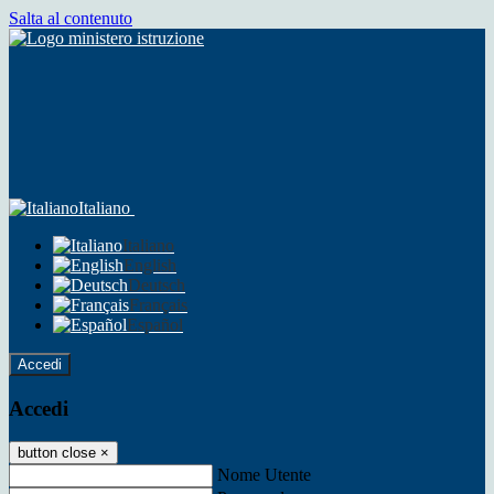
Salta al contenuto
Italiano
Italiano
English
Deutsch
Français
Español
Accedi
Accedi
button close
×
Nome Utente