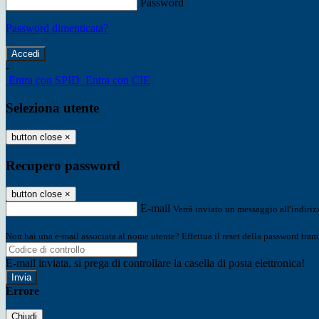
Password
Password dimenticata?
-
Entra con SPID
Entra con CIE
Seleziona utente
button close
×
Recupero password
button close
×
E-mail
Verrà inviato un messaggio all'indirizz
Non hai una e-mail associata al nome utente? Effettua il reset della password tram
E-mail inviata, si prega di controllare la casella di posta elettronica!
Errore
Chiudi