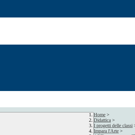
Home
>
Didattica
>
I progetti delle classi
Impara l'Arte
>