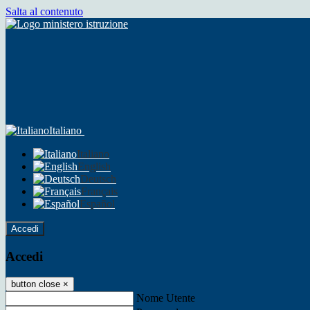
Salta al contenuto
Italiano
Italiano
English
Deutsch
Français
Español
Accedi
Accedi
button close
×
Nome Utente