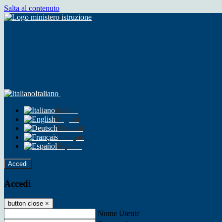
Salta al contenuto
Italiano
Italiano
English
Deutsch
Français
Español
Accedi
Accedi
button close
×
Nome Utente