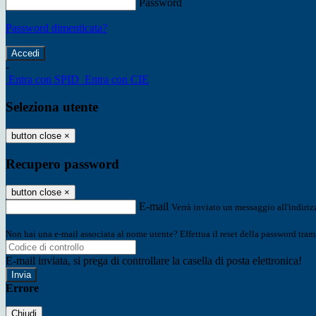
Password
Password dimenticata?
-
Entra con SPID
Entra con CIE
Seleziona utente
button close
×
Recupero password
button close
×
E-mail
Verrà inviato un messaggio all'indirizz
Non hai una e-mail associata al nome utente? Effettua il reset della password tram
E-mail inviata, si prega di controllare la casella di posta elettronica!
Errore
Chiudi