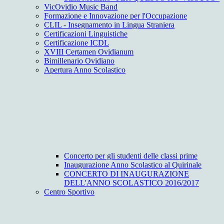
VicOvidio Music Band
Formazione e Innovazione per l'Occupazione
CLIL - Insegnamento in Lingua Straniera
Certificazioni Linguistiche
Certificazione ICDL
XVIII Certamen Ovidianum
Bimillenario Ovidiano
Apertura Anno Scolastico
Concerto per gli studenti delle classi prime
Inaugurazione Anno Scolastico al Quirinale
CONCERTO DI INAUGURAZIONE
DELL'ANNO SCOLASTICO 2016/2017
Centro Sportivo