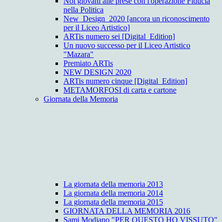
Noi giovani alle prese con l'operazione Fiducia
nella Politica
New_Design_2020 [ancora un riconoscimento
per il Liceo Artistico]
ARTis numero sei [Digital_Edition]
Un nuovo successo per il Liceo Artistico
"Mazara"
Premiato ARTis
NEW DESIGN 2020
ARTis numero cinque [Digital_Edition]
METAMORFOSI di carta e cartone
Giornata della Memoria
La giornata della memoria 2013
La giornata della memoria 2014
La giornata della memoria 2015
GIORNATA DELLA MEMORIA 2016
Sami Modiano "PER QUESTO HO VISSUTO"