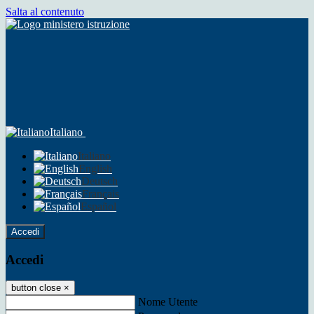
Salta al contenuto
Italiano
Italiano
English
Deutsch
Français
Español
Accedi
Accedi
button close
×
Nome Utente