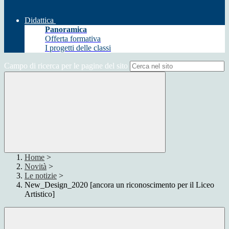
Didattica
Panoramica
Offerta formativa
I progetti delle classi
Campo di ricerca per le pagine del sito
Home
>
Novità
>
Le notizie
>
New_Design_2020 [ancora un riconoscimento per il Liceo
Artistico]