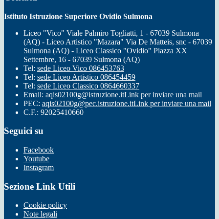
Istituto Istruzione Superiore Ovidio Sulmona
Liceo "Vico" Viale Palmiro Togliatti, 1 - 67039 Sulmona
(AQ) - Liceo Artistico "Mazara" Via De Matteis, snc - 67039
Sulmona (AQ) - Liceo Classico "Ovidio" Piazza XX
Settembre, 16 - 67039 Sulmona (AQ)
Tel:
sede Liceo Vico 086453763
Tel:
sede Liceo Artistico 086454459
Tel:
sede Liceo Classico 0864660337
Email:
aqis02100g@istruzione.it
Link per inviare una mail
PEC:
aqis02100g@pec.istruzione.it
Link per inviare una mail
C.F.: 92025410660
Seguici su
Facebook
Youtube
Instagram
Sezione Link Utili
Cookie policy
Note legali