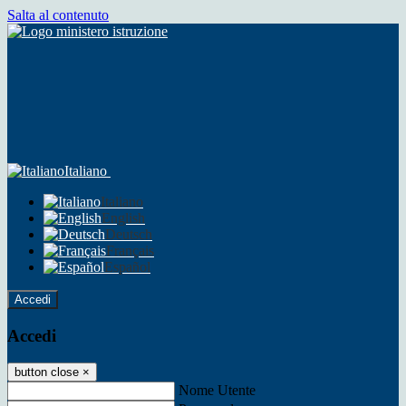
Salta al contenuto
Italiano
Italiano
English
Deutsch
Français
Español
Accedi
Accedi
button close
×
Nome Utente