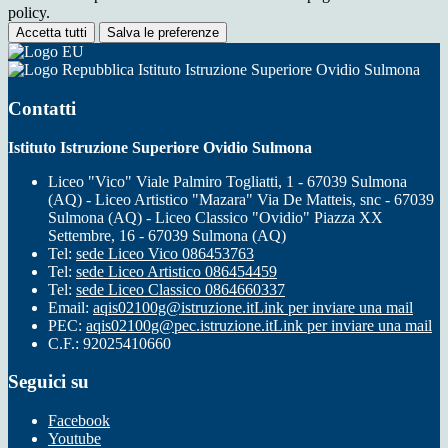
policy.
Accetta tutti
Salva le preferenze
Istituto Istruzione Superiore Ovidio Sulmona
Contatti
Istituto Istruzione Superiore Ovidio Sulmona
Liceo "Vico" Viale Palmiro Togliatti, 1 - 67039 Sulmona
(AQ) - Liceo Artistico "Mazara" Via De Matteis, snc - 67039
Sulmona (AQ) - Liceo Classico "Ovidio" Piazza XX
Settembre, 16 - 67039 Sulmona (AQ)
Tel:
sede Liceo Vico 086453763
Tel:
sede Liceo Artistico 086454459
Tel:
sede Liceo Classico 0864660337
Email:
aqis02100g@istruzione.it
Link per inviare una mail
PEC:
aqis02100g@pec.istruzione.it
Link per inviare una mail
C.F.: 92025410660
Seguici su
Facebook
Youtube