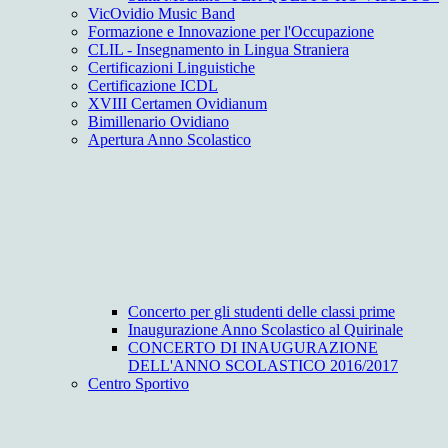
VicOvidio Music Band
Formazione e Innovazione per l'Occupazione
CLIL - Insegnamento in Lingua Straniera
Certificazioni Linguistiche
Certificazione ICDL
XVIII Certamen Ovidianum
Bimillenario Ovidiano
Apertura Anno Scolastico
Concerto per gli studenti delle classi prime
Inaugurazione Anno Scolastico al Quirinale
CONCERTO DI INAUGURAZIONE
DELL'ANNO SCOLASTICO 2016/2017
Centro Sportivo