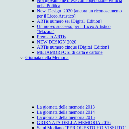
Noi giovani alle prese con l'operazione Fiducia
nella Politica
New_Design_2020 [ancora un riconoscimento
per il Liceo Artistico]
ARTis numero sei [Digital_Edition]
Un nuovo successo per il Liceo Artistico
"Mazara"
Premiato ARTis
NEW DESIGN 2020
ARTis numero cinque [Digital_Edition]
METAMORFOSI di carta e cartone
Giornata della Memoria
La giornata della memoria 2013
La giornata della memoria 2014
La giornata della memoria 2015
GIORNATA DELLA MEMORIA 2016
Sami Modiano "PER QUESTO HO VISSUTO"