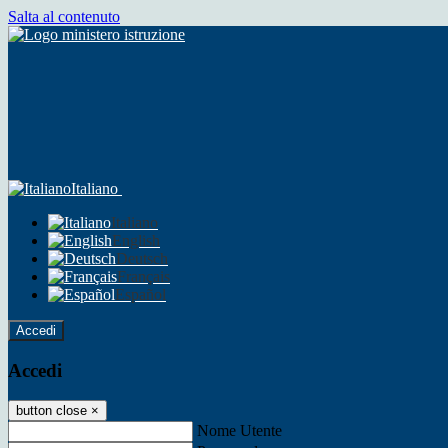
Salta al contenuto
Italiano
Italiano
English
Deutsch
Français
Español
Accedi
Accedi
button close
×
Nome Utente